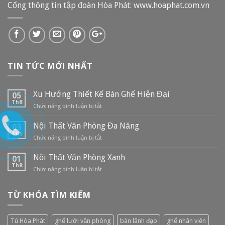
Cổng thông tin tập đoàn Hòa Phát: www.hoaphat.com.vn
TIN TỨC MỚI NHẤT
Xu Hướng Thiết Kế Bàn Ghế Hiện Đại
05
Th8
Chức năng bình luận bị tắt
ở
Xu
Hướng
Nội Thất Văn Phòng Đa Năng
03
Thiết
Th8
Chức năng bình luận bị tắt
ở
Kế
Nội
Bàn
Thất
Nội Thất Văn Phòng Xanh
01
Ghế
Văn
Th8
Hiện
Chức năng bình luận bị tắt
ở
Phòng
Đại
Nội
Đa
Thất
Năng
TỪ KHÓA TÌM KIẾM
Văn
Phòng
Xanh
Tủ Hòa Phát
ghế lưới văn phòng
bàn lãnh đạo
ghế nhân viên