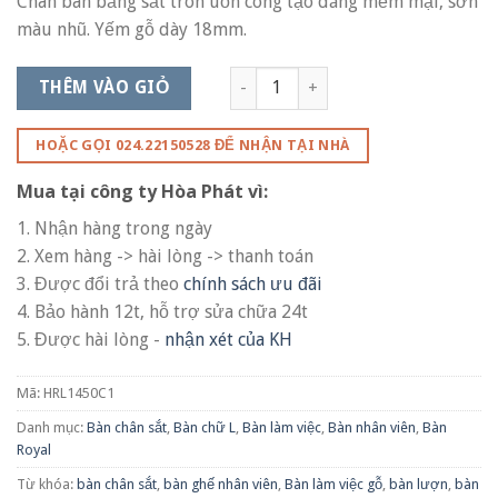
Chân bàn bằng sắt tròn uốn cong tạo dáng mềm mại, sơn
màu nhũ. Yếm gỗ dày 18mm.
THÊM VÀO GIỎ
HOẶC GỌI 024.22150528 ĐỂ NHẬN TẠI NHÀ
Mua tại công ty Hòa Phát vì:
1. Nhận hàng trong ngày
2. Xem hàng -> hài lòng -> thanh toán
3. Được đổi trả theo
chính sách ưu đãi
4. Bảo hành 12t, hỗ trợ sửa chữa 24t
5. Được hài lòng -
nhận xét của KH
Mã:
HRL1450C1
Danh mục:
Bàn chân sắt
,
Bàn chữ L
,
Bàn làm việc
,
Bàn nhân viên
,
Bàn
Royal
Từ khóa:
bàn chân sắt
,
bàn ghế nhân viên
,
Bàn làm việc gỗ
,
bàn lượn
,
bàn