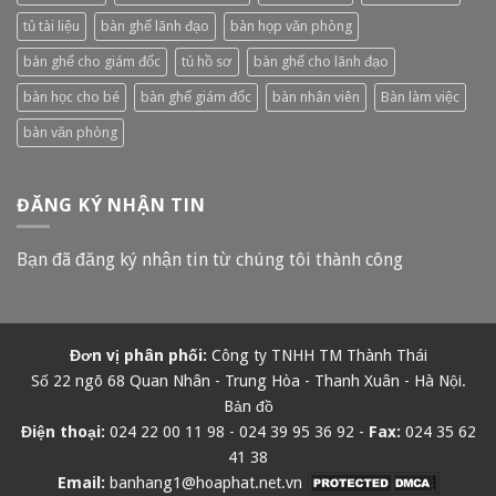
tủ tài liệu
bàn ghế lãnh đạo
bàn họp văn phòng
bàn ghế cho giám đốc
tủ hồ sơ
bàn ghế cho lãnh đạo
bàn học cho bé
bàn ghế giám đốc
bàn nhân viên
Bàn làm việc
bàn văn phòng
ĐĂNG KÝ NHẬN TIN
Bạn đã đăng ký nhận tin từ chúng tôi thành công
Đơn vị phân phối:
Công ty TNHH TM Thành Thái
Số 22 ngõ 68 Quan Nhân - Trung Hòa - Thanh Xuân - Hà Nội.
Bản đồ
Điện thoại:
024 22 00 11 98
-
024 39 95 36 92
-
Fax:
024 35 62
41 38
Email:
banhang1@hoaphat.net.vn