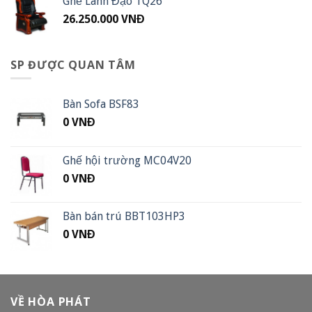
Ghế Lãnh Đạo TQ26
26.250.000
VNĐ
SP ĐƯỢC QUAN TÂM
Bàn Sofa BSF83
0
VNĐ
Ghế hội trường MC04V20
0
VNĐ
Bàn bán trú BBT103HP3
0
VNĐ
VỀ HÒA PHÁT