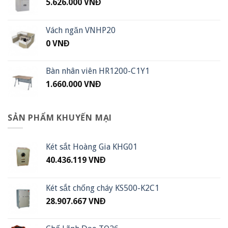
5.626.000
VNĐ
Vách ngăn VNHP20
0
VNĐ
Bàn nhân viên HR1200-C1Y1
1.660.000
VNĐ
SẢN PHẨM KHUYẾN MẠI
Két sắt Hoàng Gia KHG01
40.436.119
VNĐ
Két sắt chống cháy KS500-K2C1
28.907.667
VNĐ