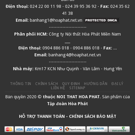
Điện thoại:
024 22 00 11 98
-
024 39 95 36 92
-
Fax:
024 35 62
41 38
Email:
banhang1@hoaphat.net.vn
-------------------------
Phân phối HCM:
Công ty Nội thất Hòa Phát Miền Nam
___
Điện thoại:
0904 886 018
-
0904 886 018
-
Fax:
...
Email:
banhang4@hoaphat.net.vn
-------------------------
Nhà máy:
Km17 KCN Như Quỳnh - Văn Lâm - Hưng Yên
THÔNG TIN
CHÍNH SÁCH
QUY ĐỊNH
HƯỚNG DẪN
ĐẠI LÝ
LIÊN HỆ
SITEMAP
Bản quyền 2020 ©
thuộc
NOI THAT HOA PHAT
. Sản phẩm của
Tập đoàn Hòa Phát
HỖ TRỢ THANH TOÁN -
CHÍNH SÁCH BẢO MẬT