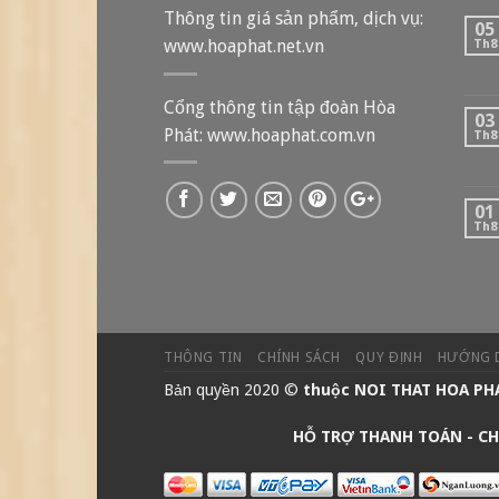
Thông tin giá sản phẩm, dịch vụ:
05
www.hoaphat.net.vn
Th8
Cổng thông tin tập đoàn Hòa
03
Phát: www.hoaphat.com.vn
Th8
01
Th8
THÔNG TIN
CHÍNH SÁCH
QUY ĐỊNH
HƯỚNG 
Bản quyền 2020 ©
thuộc
NOI THAT HOA PH
HỖ TRỢ THANH TOÁN -
CH