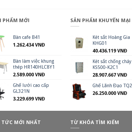
N PHẨM MỚI
SẢN PHẨM KHUYẾN MẠI
Bàn cafe B41
Két sắt Hoàng Gia
KHG01
1.262.434
VNĐ
40.436.119
VNĐ
Bàn làm việc khung
Két sắt chống cháy
thép HR140HLC8Y1
KS500-K2C1
2.589.000
VNĐ
28.907.667
VNĐ
Ghế lưới cao cấp
Ghế Lãnh Đạo TQ
GL321N
26.250.000
VNĐ
3.229.699
VNĐ
N TỨC MỚI NHẤT
TỪ KHÓA TÌM KIẾM