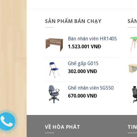
SẢN PHẨM BÁN CHẠY
SẢ
Bàn nhân viên HR140S
1.523.001
VNĐ
Ghế gấp G01S
302.000
VNĐ
Ghế nhân viên SG550
670.000
VNĐ
VỀ HÒA PHÁT
TI