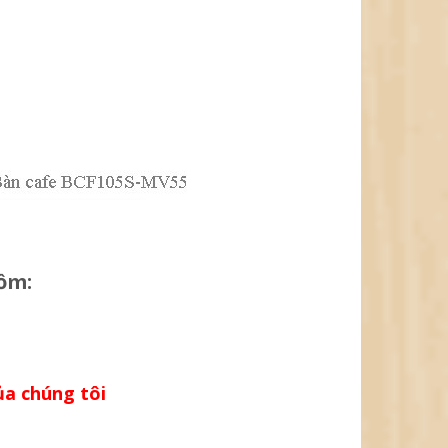
ồm:
ủa chúng tôi