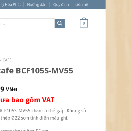
i lý Hòa Phát
Hướng dẫn
Quy định
Liên hệ
0
N CAFE
cafe BCF105S-MV55
09
VNĐ
hưa bao gồm VAT
BCF105S-MV55 chân có thể gấp. Khung sử
thép Ø22 sơn tĩnh điện màu ghi.