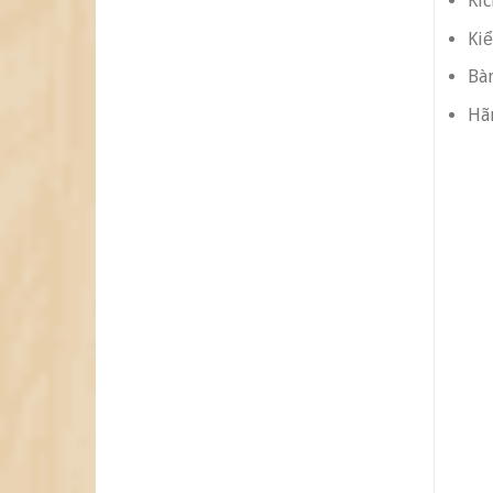
Kíc
Kiể
Bàn
Hãn