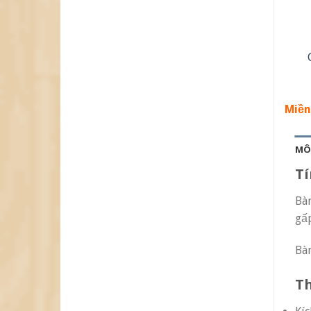
Miền
MÔ
T
Bàn
gấp
Bàn
Th