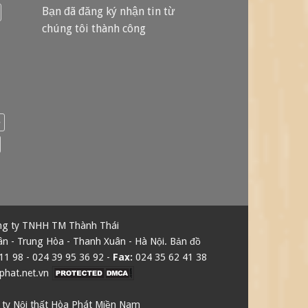
Bạn đã đăng ký nhận tin từ
chúng tôi thành công
é
g ty TNHH TM Thành Thái
n - Trung Hòa - Thanh Xuân - Hà Nội.
Bản đồ
11 98
-
024 39 95 36 92
-
Fax:
024 35 62 41 38
hat.net.vn
ty Nội thất Hòa Phát Miền Nam