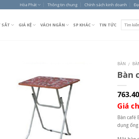
Hòa Phát
Thông tin chung
Chính sách kinh doanh
Đạ
T SẮT
GIÁ KỆ
VÁCH NGĂN
SP KHÁC
TIN TỨC
BÀN
BÀ
/
Bàn 
763.4
Giá c
Bàn café 
dụng ống 