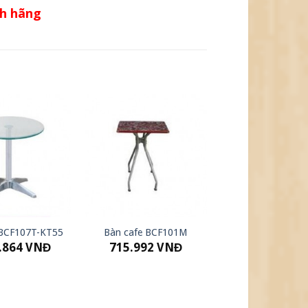
nh hãng
 BCF107T-KT55
Bàn cafe BCF101M
.864
VNĐ
715.992
VNĐ