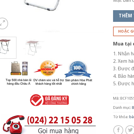
Mặt bàn 
THÊM 
HOẶC G
Mua tại 
1. Nhận h
2. Xem hà
3. Được đ
4. Bảo hà
5. Được h
Mã:
BCF105
Danh mục:
B
Từ khóa:
bà