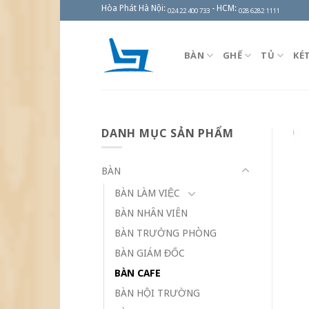
Skip
Hòa Phát Hà Nội:
- HCM:
024 22 400 733
028 6282 1111
to
content
BÀN
GHẾ
TỦ
KÉ
DANH MỤC SẢN PHẨM
BÀN
BÀN LÀM VIỆC
BÀN NHÂN VIÊN
BÀN TRƯỞNG PHÒNG
BÀN GIÁM ĐỐC
BÀN CAFE
BÀN HỘI TRƯỜNG