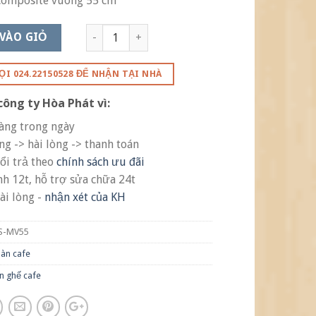
composite vuông 55 cm
VÀO GIỎ
ỌI 024.22150528 ĐỂ NHẬN TẠI NHÀ
công ty Hòa Phát vì:
àng trong ngày
ng -> hài lòng -> thanh toán
ổi trả theo
chính sách ưu đãi
nh 12t, hỗ trợ sửa chữa 24t
ài lòng -
nhận xét của KH
S-MV55
àn cafe
n ghế cafe