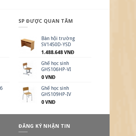
SP ĐƯỢC QUAN TÂM
Bàn hội trường
SV1450D-YSD
1.488.648
VNĐ
Ghế học sinh
GHS106HP-VI
0
VNĐ
26
Ghế học sinh
GHS109HP-IV
0
VNĐ
ĐĂNG KÝ NHẬN TIN