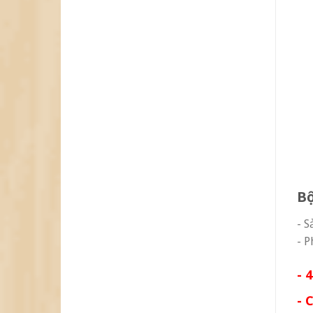
B
- S
- P
- 
- 