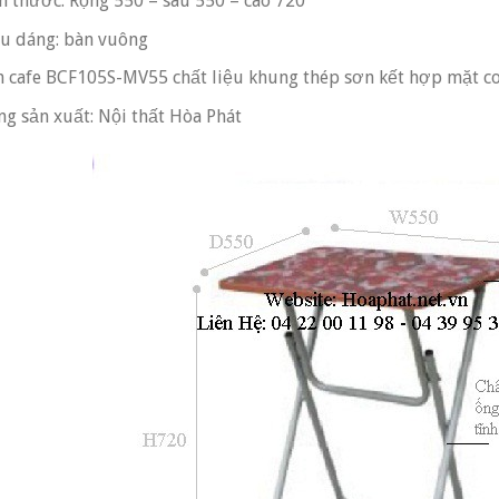
h thước: Rộng 550 – sâu 550 – cao 720
u dáng: bàn vuông
 cafe BCF105S-MV55 chất liệu khung thép sơn kết hợp mặt c
g sản xuất: Nội thất Hòa Phát