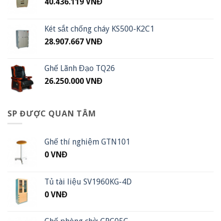
40.436.119
VNĐ
Két sắt chống cháy KS500-K2C1
28.907.667
VNĐ
Ghế Lãnh Đạo TQ26
26.250.000
VNĐ
SP ĐƯỢC QUAN TÂM
Ghế thí nghiệm GTN101
0
VNĐ
Tủ tài liệu SV1960KG-4D
0
VNĐ