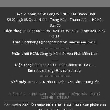
Đơn vị phân phối:
Công ty TNHH TM Thành Thái
Số 22 ngõ 68 Quan Nhân - Trung Hòa - Thanh Xuân - Hà Nội.
Bản đồ
Điện thoại:
024 22 00 11 98
-
024 39 95 36 92
-
Fax:
024 35 62
41 38
Email:
banhang1@hoaphat.net.vn
-------------------------
Phân phối HCM:
Công ty Nội thất Hòa Phát Miền Nam
___
Điện thoại:
0904 886 018
-
0904 886 018
-
Fax:
...
Email:
banhang4@hoaphat.net.vn
-------------------------
Nhà máy:
Km17 KCN Như Quỳnh - Văn Lâm - Hưng Yên
THÔNG TIN
CHÍNH SÁCH
QUY ĐỊNH
HƯỚNG DẪN
ĐẠI LÝ
LIÊN HỆ
SITEMAP
Bản quyền 2020 ©
thuộc
NOI THAT HOA PHAT
. Sản phẩm của