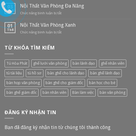
Hướng
Nội Thất Văn Phòng Đa Năng
03
Thiết
Th8
Chức năng bình luận bị tắt
ở
Kế
Nội
Bàn
Thất
Nội Thất Văn Phòng Xanh
01
Ghế
Văn
Th8
Hiện
Chức năng bình luận bị tắt
ở
Phòng
Đại
Nội
Đa
Thất
Năng
TỪ KHÓA TÌM KIẾM
Văn
Phòng
Xanh
Tủ Hòa Phát
ghế lưới văn phòng
bàn lãnh đạo
ghế nhân viên
tủ tài liệu
tủ hồ sơ
bàn ghế cho lãnh đạo
bàn ghế lãnh đạo
bàn họp văn phòng
bàn ghế cho giám đốc
bàn học cho bé
bàn ghế giám đốc
bàn nhân viên
Bàn làm việc
bàn văn phòng
ĐĂNG KÝ NHẬN TIN
Bạn đã đăng ký nhận tin từ chúng tôi thành công