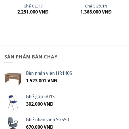
Ghế GL317
Ghế SG501N
2.251.000
VNĐ
1.368.000
VNĐ
SẢN PHẨM BÁN CHẠY
Bàn nhân viên HR140S
1.523.001
VNĐ
Ghế gấp G01S
302.000
VNĐ
Ghế nhân viên SG550
670.000
VNĐ